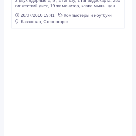
2 двух ядерные 2, 5 , 2 гиг озу, 1 гиг видеокарта, 250
гиг жесткий диск, 19 жк монитор, клава мышь. цена
реальная, в магазине такую не собрать за такую
28/07/2010 19:41
Компьютеры и ноутбуки
цену..
Казахстан, Степногорск