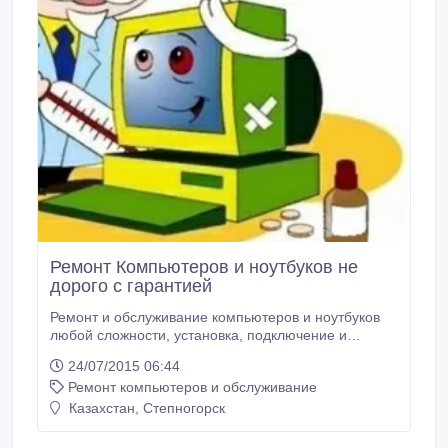
Ремонт Компьютеров и ноутбуков не
дорого с гарантией
Ремонт и обслуживание компьютеров и ноутбуков
любой сложности, установка, подключение и
настройка оргтехники, удаление вирусных
24/07/2015 06:44
программ и программ - шпионов, установка,
Ремонт компьютеров и обслуживание
настройка операционной системы и программного
обеспечения. Бесплатный выезд мастера и
Казахстан, Степногорск
консультация. Круглосуточный прием заявок и.