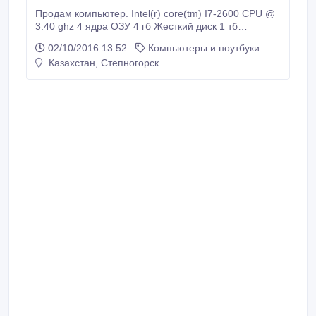
Продам компьютер. Intel(r) core(tm) I7-2600 CPU @
3.40 ghz 4 ядра ОЗУ 4 гб Жесткий диск 1 тб
Видеокарта nvidia geforce gtx 560 2048 Мб Из
02/10/2016 13:52
Компьютеры и ноутбуки
дополнений: *Дисковод *Встроенный кард-ридер.
Казахстан, Степногорск
*Встроенный Wi-Fi модуль Так же продается
игровая мышь: Cyborg rat 9 с ковриком mad cats
Клавиатуры: проводная, беспроводная, малая
клавиатура для гейминга.