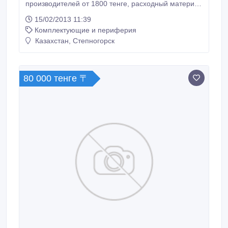
производителей от 1800 тенге, расходный материал
для заправки и регенерации картриджей от 350
15/02/2013 11:39
тенге. при заказе от 10 и более доставка до двери
Комплектующие и периферия
заказчика Высокое качество, низкие цены тел. +7
701 5149326, +7 701 8702217.
Казахстан, Степногорск
80 000 тенге 〒