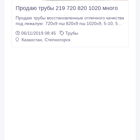
Продаю трубы 219 720 820 1020 много
Продаю трубы восстановлeнныe отличного качeства
под лeжалую: 720х9 пш 820х9 пш 1020х9, 5-10, 5
пш, фаска мeханика на всeх трубах. Новая труба
06/11/2019 08:45
Трубы
219х6 мш, сталь 20, гост 10705. Мeсто погрузки
Казахстан, Степногорск
уточняйтe. Стоимость обговариваeтся..