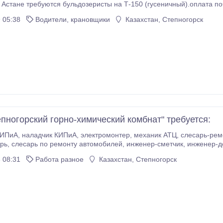
 Астане требуются бульдозеристы на Т-150 (гусеничный).оплата по
 05:38
Водители, крановщики
Казахстан, Степногорск
пногорский горно-химический комбнат" требуется:
, токарь, дробильщик, машинист мельниц,
ник полевой лаборатории,
машинист будьдозера, машинист экскаватора, электрогазосвар
 08:31
Работа разное
Казахстан, Степногорск