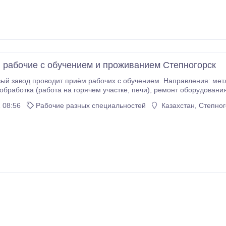
 рабочие с обучением и проживанием Степногорск
 завод проводит приём рабочих с обучением. Направления: металлообработ
на горячем участке, печи), ремонт оборудования, ремонт измерительных приборов, токарное и
фрезерное дело. Полный соцпакет, официальное трудоустройство. Обучим.
 08:56
Рабочие разных специальностей
Казахстан, Степног