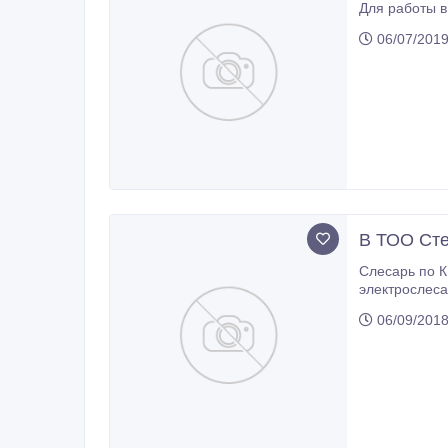
Для работы в
06/07/2019
В ТОО Сте
Слесарь по КИПиА, наладчик КИПиА, электромонтер, механик АТЦ, слесарь-ремонтник
электрослесарь, слесарь по ремонту автомобилей, инженер-сметчик, инженер-дозиметрист, началь
06/09/2018