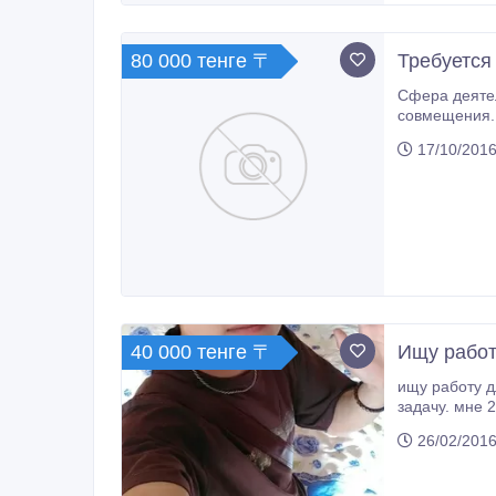
80 000 тенге 〒
Требуется
Сфера деятельности: интернет Заработок от 80 000 тенге и выше Граф
совмещения. Официальное оформление
17/10/2016
40 000 тенге 〒
Ищу работу
ищу работу д
задачу. мне 21, мужского пола, имею среднее специальное образование - архитектура. учусь на высшее 
дизайн..
26/02/2016