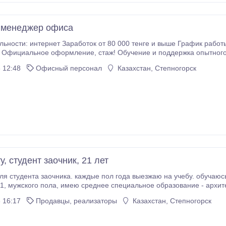
 менеджер офиса
ик работы: Удалённая работа, есть возможность
, стаж! Обучение и поддержка опытного менеджера за счет компании! Для работы
необходим компьютер, интернет, skype! Основной спектр работы: рекр
 12:48
Офисный персонал
Казахстан, Степногорск
, студент заочник, 21 лет
ля студента заочника. каждые пол года выезжаю на учебу. обуча
по специальности -
 16:17
Продавцы, реализаторы
Казахстан, Степногорск