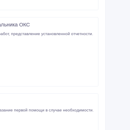
чальника ОКС
осуществление надзора за зданиями и сооружениями, организация ремонтных работ, представление установленной отчетности.
а в здравпункте предприятия, пред сменное мед. освидетельствование, оказание первой помощи в случае необходимости.