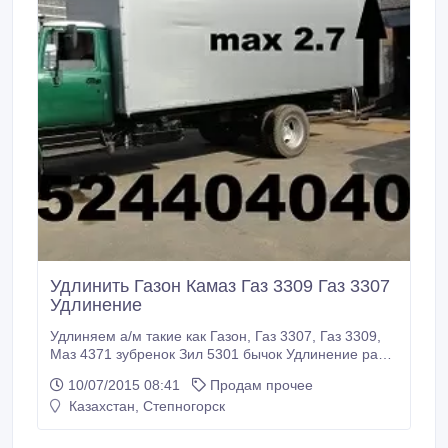
Удлинить Газон Камаз Газ 3309 Газ 3307
Удлинение
Удлиняем а/м такие как Газон, Газ 3307, Газ 3309,
Маз 4371 зубренок Зил 5301 бычок Удлинение рамы
под кузов длиной 5, 1 и 6, 2 м, 7, 2 м колесные базы
10/07/2015 08:41
Продам прочее
увеличатся на 800 мм и на 1300 мм. Есть
Казахстан, Степногорск
возможность установить удлиненную бортовую
платформу (тент, дуги), еврокузов (еврофургон) с
распашными воротами, так же изотермический или