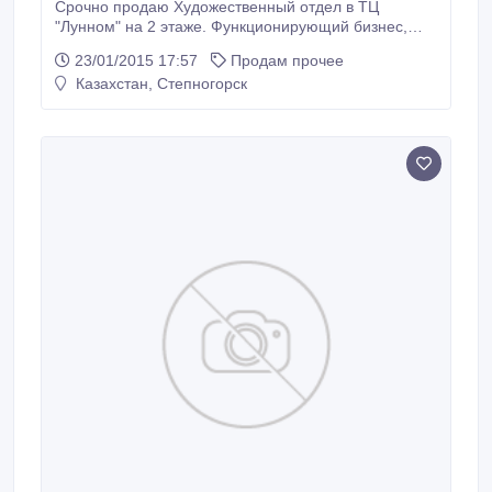
Срочно продаю Художественный отдел в ТЦ
"Лунном" на 2 этаже. Функционирующий бизнес,
нужно только переоформить ИП. Интересный,
23/01/2015 17:57
Продам прочее
нестандартный, популярный магазин с постоянным
Казахстан, Степногорск
доходом.Большие возможности развития. Продаю
по причине переезда..