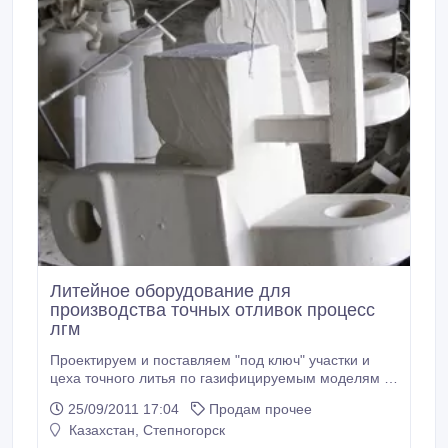
Литейное оборудование для
производства точных отливок процесс
лгм
Проектируем и поставляем "под ключ" участки и
цеха точного литья по газифицируемым моделям (
лгм - процесс ) с мощностью от 500 до 20 000 тонн
25/09/2011 17:04
Продам прочее
годных отливок в год из сталей, чугунов,
Казахстан, Степногорск
алюминиевых и медных сплавов. Весь спектр