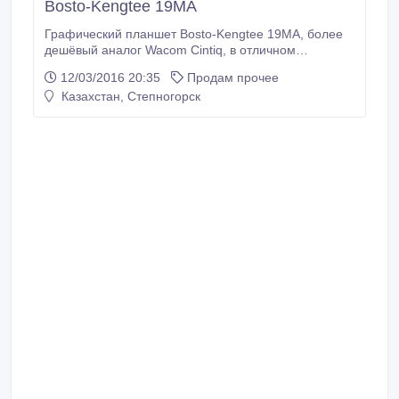
Bosto-Kengtee 19MA
Графический планшет Bosto-Kengtee 19MA, более
дешёвый аналог Wacom Cintiq, в отличном
состоянии, относительно новый, пользовались
12/03/2016 20:35
Продам прочее
редко. Имеется возможность подсоединить к
Казахстан, Степногорск
кронштейну. Очень удобен в использовании, т.к. вы
рисуете на самом экране словно на
холсте.Подключение через HDMI/DVI. Линии
рисуются очень плавно, без искажений.