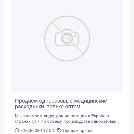
Продаем одноразовые медицинские
расходники, только оптом.
Мы занимаем лидирующие позиции в Европе и
странах СНГ по объему производства одноразовых
медицинских масок, выпуская более 350 миллионов
22/03/2020 17:38
Продам прочее
масок в год. Со все й продукцией вы можете