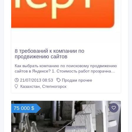
8 требований к компании по
продвижению сайтов
Как выбрать компанию по поисковому продвижению
сайтов в Яндексе? 1. Стоимость работ прозрачна
обеим сторонам 2. Проводится полный аудит перед
21/07/2013 08:53
Продам прочее
началом работ 3. Число продвигаемых слов
Казахстан, Степногорск
максимально широко 4. Сроки продвижения
минимум 2 месяца 5. Личный аккаунт-менеджер 6.
Отчетность прозрачна обеим сторонам 7.
75 000 $