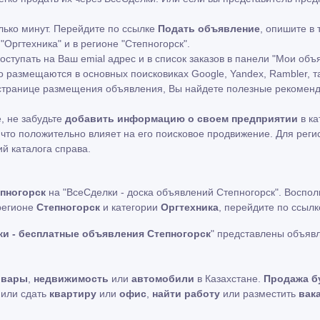
лько минут. Перейдите по ссылке
Подать объявление
, опишите в
"Оргтехника" и в регионе "Степногорск".
ступать на Ваш emial адрес и в список заказов в панели "Мои объ
 размещаются в основных поисковиках Google, Yandex, Rambler, т
а странице размещения объявления, Вы найдете полезные рекоме
, не забудьте
добавить информацию о своем предприятии
в ка
что положительно влияет на его поисковое продвижение. Для рег
ий каталога справа.
пногорск
на "ВсеСделки - доска объявлений Степногорск". Воспо
 регионе
Степногорск
и категории
Оргтехника
, перейдите по ссыл
и - бесплатные объявления Степногорск
" представлены объяв
овары
,
недвижимость
или
автомобили
в Казахстане.
Продажа б
ь или сдать
квартиру
или
офис
,
найти работу
или разместить
вак