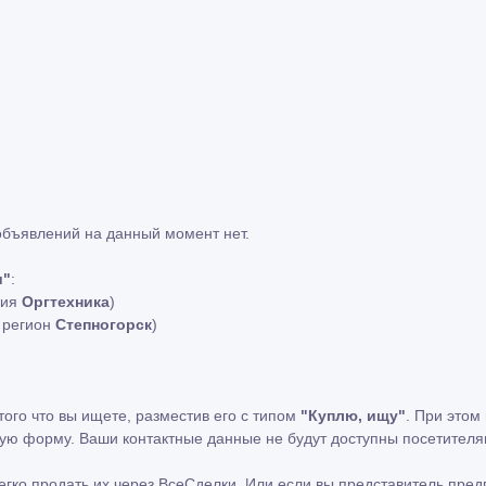
бъявлений на данный момент нет.
и"
:
рия
Оргтехника
)
й регион
Степногорск
)
того что вы ищете, разместив его с типом
"Куплю, ищу"
. При этом
ную форму. Ваши контактные данные не будут доступны посетителя
легко продать их через ВсеСделки. Или если вы представитель пр