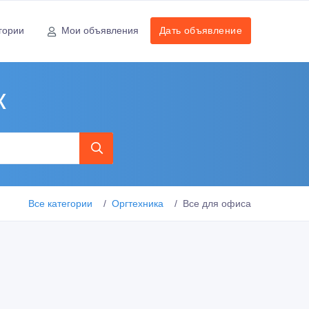
гории
Мои объявления
Дать объявление
к
Все категории
Оргтехника
Все для офиса