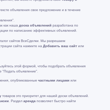
 тексте объявления свое предложение и в течение
явления".
ак как наша
доска объявлений
разработана по
ндации по написанию эффективных объявлений.
талог сайтов ВсеСделки. Мы разрешаем
истрации сайта нажмите на
Добавить ваш сайт
или
льзуйтесь этой формой, чтобы подобрать объявления
ке
"Подать объявление"
.
ления, опубликованные
частными лицами
или
у
товаров это приоритет для нашей доски объявлений.
ансии
. Раздел
аренда
позволяет быстро найти