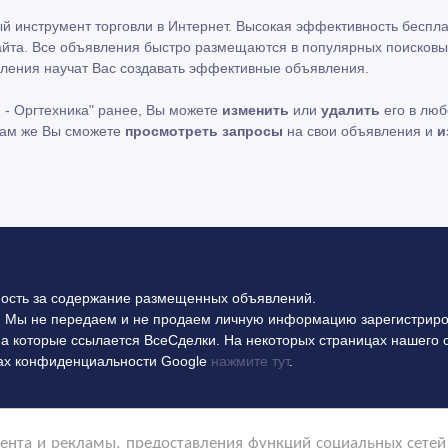
ный инструмент торговли в Интернет. Высокая эффективность беспл
айта. Все объявления быстро размещаются в популярных поисковых
ления научат Вас создавать эффективные объявления.
 - Оргтехника" ранее, Вы можете
изменить
или
удалить
его в люб
 Там же Вы сможете
просмотреть запросы
на свои объявления и
и
ность за содержание размещенных объявлений.
 Мы не передаем и не продаем личную информацию зарегистриро
на которые ссылается ВсеСделки. На некоторых страницах нашего 
илах конфиденциальности Google
нажмите тут
.
нта и рекламы, предоставления функций социальных сетей 