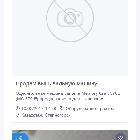
Продам вышивальную машину
Одноигольная машина Janome Memory Craft 370E
(MC 370 E) предназначена для вышивания.
Машинка оборудована монохромным дисплеем, на
10/03/2017 12:39
Оборудование - разное
котором отражаются подсказки и карта памяти, на
Казахстан, Степногорск
которой имеется девяносто дизайнов. В память
машинки можно вбить и собственные рисунки.
Швейная с вертикальным челночным устройством
двойного облегания, что подтверждает ее высокую
1 €
надежность.