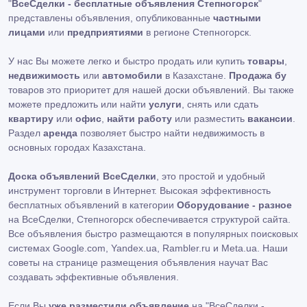
"
ВсеСделки - бесплатные объявления Степногорск
"
представлены объявления, опубликованные
частными
лицами
или
предприятиями
в регионе Степногорск.
У нас Вы можете легко и быстро продать или купить
товары
,
недвижимость
или
автомобили
в Казахстане.
Продажа бу
товаров это приоритет для нашей доски объявлений. Вы также
можете предложить или найти
услуги
, снять или сдать
квартиру
или
офис
,
найти работу
или разместить
вакансии
.
Раздел
аренда
позволяет быстро найти недвижимость в
основных городах Казахстана.
Доска объявлений ВсеСделки
, это простой и удобный
инструмент торговли в Интернет. Высокая эффективность
бесплатных объявлений в категории
Оборудование - разное
на ВсеСделки, Степногорск обеспечивается структурой сайта.
Все объявления быстро размещаются в популярных поисковых
системах Google.com, Yandex.ua, Rambler.ru и Meta.ua. Наши
советы на странице размещения объявления научат Вас
создавать эффективные объявления.
Если Вы
уже разместили объявление
на "ВсеСделки -