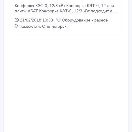
Конфорка КЭТ-0, 12/3 кВт Конфорка КЭТ-0, 12 для
плиты АБАТ Конфорка КЭТ-0, 12/3 кВт подходит для
установки на плиты производства:
21/02/2018 19:33
Оборудование - разное
Чувашторгтехника АБАТ Чебоксары ЭП-6ЖШ;
Казахстан, Степногорск
ЭП-4ЖШ; ЭП-6П Элинокс АБАТ Чебоксары
ЭП-6ЖШ; ЭП-4ЖШ; ЭП-6П Фросто АБАТ Чебоксары
ЭП-6ЖШ; ЭП-4ЖШ; ЭП-6П Тверьторгтехника Тверь
Итерма Ярославль Челябторгтехника Челябинск
Стиллаг Санкт Петербург Прогресс ТО Нижний
Тагил для плит ПЭ-4 Пм, ПЭ-4 Шм, ПЭ-4 Пм, ПЭСМ
- 6 Пищевые технологии г.