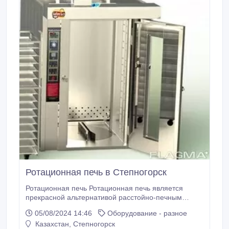
Ротационная печь в Степногорск
Ротационная печь Ротационная печь является
прекрасной альтернативой расстойно-печным
шкафам, она станет незаменим помощником для
05/08/2024 14:46
Оборудование - разное
вашего производства или пекарни. С ее
Казахстан, Степногорск
использованием у вас откроются новые