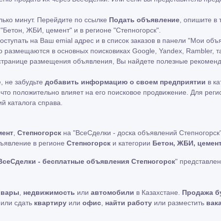
лько минут. Перейдите по ссылке
Подать объявление
, опишите в
"Бетон, ЖБИ, цемент" и в регионе "Степногорск".
ступать на Ваш emial адрес и в список заказов в панели "Мои объ
 размещаются в основных поисковиках Google, Yandex, Rambler, т
а странице размещения объявления, Вы найдете полезные рекоме
, не забудьте
добавить информацию о своем предприятии
в ка
что положительно влияет на его поисковое продвижение. Для рег
ий каталога справа.
мент
,
Степногорск
на "ВсеСделки - доска объявлений Степногорск
бъявление в регионе
Степногорск
и категории
Бетон, ЖБИ, цемен
ВсеСделки - бесплатные объявления Степногорск
" представле
овары
,
недвижимость
или
автомобили
в Казахстане.
Продажа б
ь или сдать
квартиру
или
офис
,
найти работу
или разместить
вак