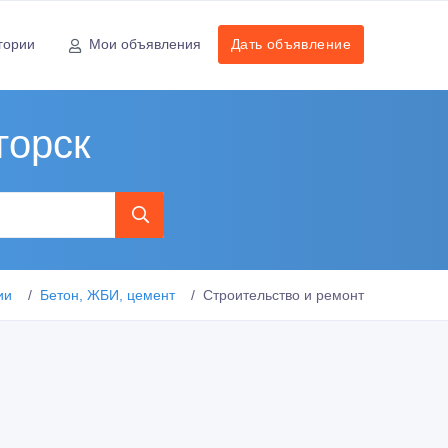
гории
Мои объявления
Дать объявление
горск
ии
Бетон, ЖБИ, цемент
Строительство и ремонт