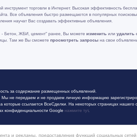
ный инструмент торговли в Интернет. Высокая эффективность беспл
айта. Все объявления быстро размещаются в популярных поисковых
ления научат Вас создавать эффективные объявления.
 - Бетон, ЖБИ, цемент" ранее, Вы можете
изменить
или
удалить
е
ницы. Там же Вы сможете
просмотреть запросы
на свои объявлен
ность за содержание размещенных объявлений.
 Мы не передаем и не продаем личную информацию зарегистриро
на которые ссылается ВсеСделки. На некоторых страницах нашего 
илах конфиденциальности Google
нажмите тут
.
нта и рекламы, предоставления функций социальных сетей 