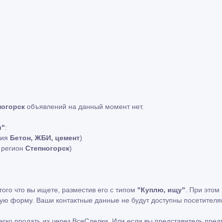
ногорск
объявлений на данный момент нет.
и"
:
рия
Бетон, ЖБИ, цемент
)
й регион
Степногорск
)
того что вы ищете, разместив его с типом
"Куплю, ищу"
. При этом
ную форму. Ваши контактные данные не будут доступны посетителя
легко продать их через ВсеСделки. Или если вы представитель пр