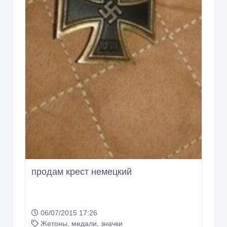
06/07/2015 17:26
Жетоны, медали, значки
Казахстан, Степногорск
Copyright © 2009-2026 ВсеСделки. All rights reserved.
Администрация сайта ВсеСделки не несет ответственность за
содержание размещенных объявлений.
Мы ценим конфиденциальность наших пользователей. Мы не
передаем и не продаем личную информацию
зарегистрированных пользователей ВсеСделки третим лицам.
Мы не отвечаем за правила конфиденциальности сайтов на
которые ссылается ВсеСделки. На некоторых страницах
нашего сайта представлена реклама Google Adsense
Advertising Network. Чтобы узнать подробней о правилах
конфиденциальности Google
нажмите тут
.